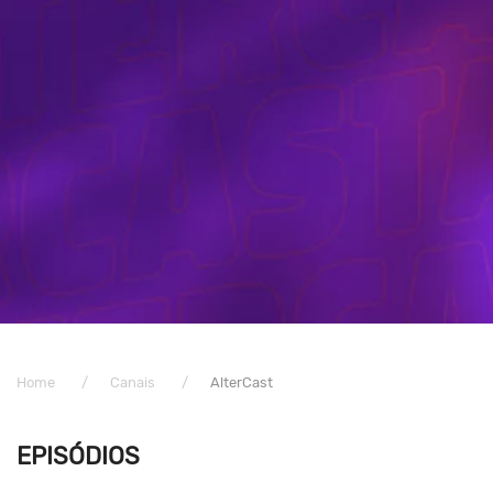
Home
Canais
AlterCast
EPISÓDIOS